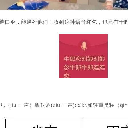
奶”的绕口令，能逼死他们！收到这种语音红包，也只有干
iu 三声）瓶瓶酒(ziu 三声);又比如轻重是轻（qi