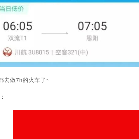
都去做7h的火车了~
：