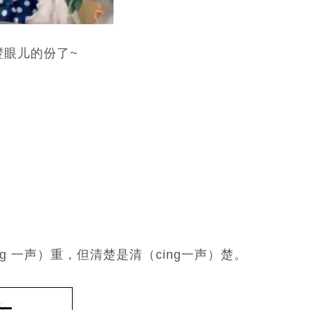
瞪眼儿的份了~
ng 一声）重，但清楚是清（cing一声）楚。