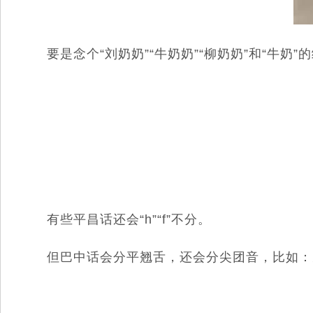
要是念个“刘奶奶”“牛奶奶”“柳奶奶”和“牛
有些平昌话还会“h”“f”不分。
但巴中话会分平翘舌，还会分尖团音，比如：九（j