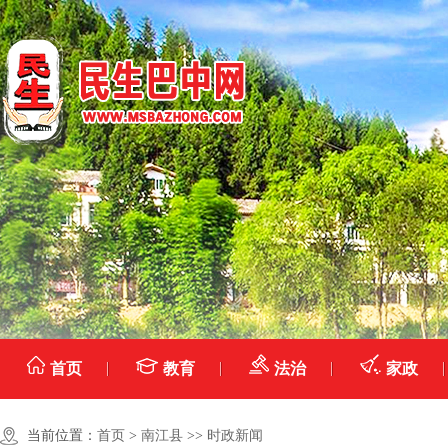
首页
教育
法治
家政
当前位置：
首页
>
南江县
>>
时政新闻