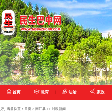
首页
教育
法治
家政
当前位置：
首页
>
南江县
>>
时政新闻