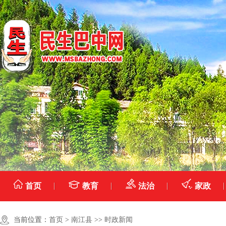
首页
教育
法治
家政
当前位置：
首页
>
南江县
>>
时政新闻