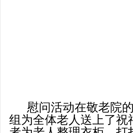
慰问活动在敬老院的
组为全体老人送上了祝
者为老人整理衣柜、打