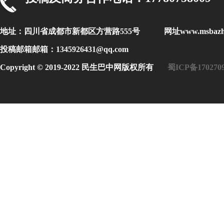
地址：四川省成都市新都区方营路555号 网址www.msbaz
投稿邮箱邮箱：1345926431@qq.com
Copyright © 2019-2022 民生巴中网版权所有
蜀ICP备170270