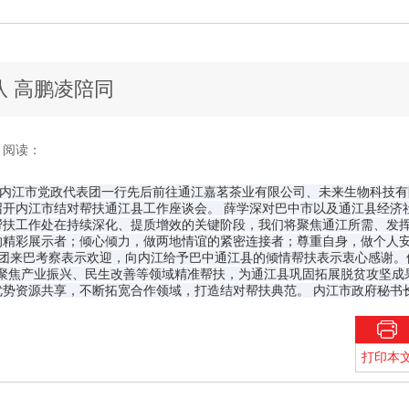
队 高鹏凌陪同
阅读：
间，内江市党政代表团一行先后前往通江嘉茗茶业有限公司、未来生物科技
开内江市结对帮扶通江县工作座谈会。 薛学深对巴中市以及通江县经济
帮扶工作处在持续深化、提质增效的关键阶段，我们将聚焦通江所需、发
的精彩展示者；倾心倾力，做两地情谊的紧密连接者；尊重自身，做个人
团来巴考察表示欢迎，向内江给予巴中通江县的倾情帮扶表示衷心感谢。他
，聚焦产业振兴、民生改善等领域精准帮扶，为通江县巩固拓展脱贫攻坚成
势资源共享，不断拓宽合作领域，打造结对帮扶典范。 内江市政府秘书
打印本