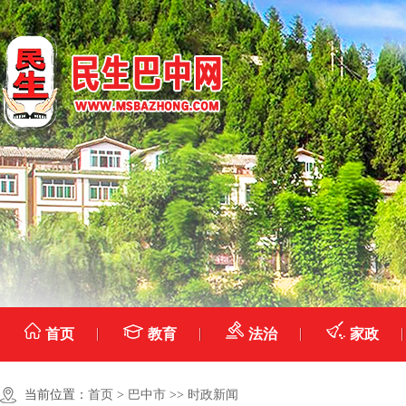
首页
教育
法治
家政
当前位置：
首页
>
巴中市
>>
时政新闻