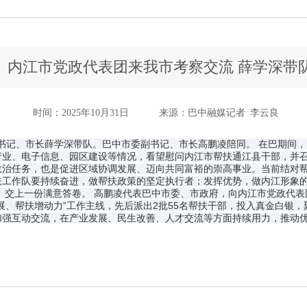
内江市党政代表团来我市考察交流 薛学深带
时间：2025年10月31日
来源：巴中融媒记者 李云良
委副书记、市长薛学深带队。巴中市委副书记、市长高鹏凌陪同。 在巴期
产业、电子信息、园区建设等情况，看望慰问内江市帮扶通江县干部，并召
政治任务，也是促进区域协调发展、迈向共同富裕的崇高事业。当前结对
扶工作队要持续奋进，做帮扶政策的坚定执行者；发挥优势，做内江形象
、交上一份满意答卷。 高鹏凌代表巴中市委、市政府，向内江市党政代表
展、帮扶增动力”工作主线，先后派出2批55名帮扶干部，投入真金白银
加强互动交流，在产业发展、民生改善、人才交流等方面持续用力，推动优