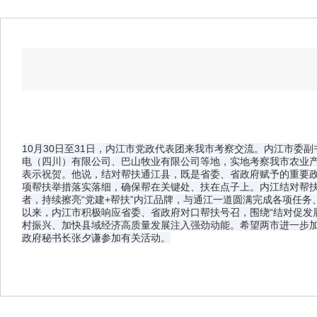
10月30日至31日，内江市党政代表团来我市考察交流。内江市
电（四川）有限公司、巴山牧业有限公司等地，实地考察我市农业
表示祝贺。他说，结对帮扶通江县，既是省委、省政府赋予的重要
项帮扶举措落实落细，确保帮在关键处、扶在点子上。内江结对帮
者，持续擦亮“党建+帮扶”内江品牌，与通江一道圆满完成各项任务
以来，内江市积极响应省委、省政府对口帮扶号召，围绕“结对促发
村振兴、加快县域经济高质量发展注入强劲动能。希望两市进一步
政府秘书长张夕谦参加有关活动。