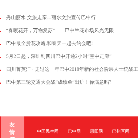
秀山丽水 文旅走亲---丽水文旅宣传巴中行
“春暖花开，万物复苏”——巴中兰花市场风光无限
巴中最全赏花攻略,和春天一起去约会吧!
5月2日起，深圳到四川巴中开通2小时“空中走廊”
四川菁英汇 · 走过这一年巴中2018年新的社会阶层人士统战
巴中第三轮交通大会战“成绩单”出炉！你满意吗?
友
情
中国民生网
巴中网
恩阳网
巴州区网