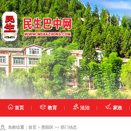
首页
教育
法治
家政
当前位置：
首页
>
恩阳区
>>
部门动态