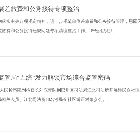
展差旅费和公务接待专项整治
彻落实中央八项规定精神，进一步规范单位差旅费和公务接待管理，恩阳
旅费和公务接待违规问题专项清理整治工作。 严密组织抓...
监管局“五统”发力解锁市场综合监管密码
州区人民检察院副检察长刘东带队到巴州区司法局江北司法所开展涉民企社
相关人员、江北司法所10名涉民企社区矫正对象参会。...