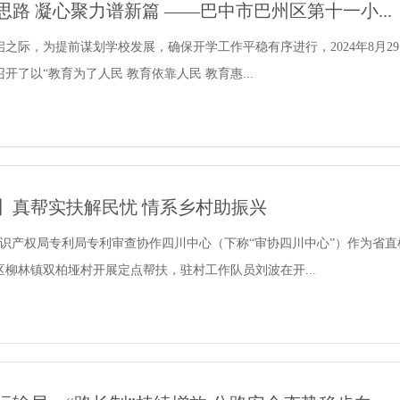
路 凝心聚力谱新篇 ——巴中市巴州区第十一小...
之际，为提前谋划学校发展，确保开学工作平稳有序进行，2024年8月2
开了以“教育为了人民 教育依靠人民 教育惠...
】真帮实扶解民忧 情系乡村助振兴
知识产权局专利局专利审查协作四川中心（下称“审协四川中心”）作为省
柳林镇双柏垭村开展定点帮扶，驻村工作队员刘波在开...