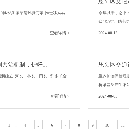
恩阳区交通运
年“柳林镇‘廉洁清风抚万家 推进移风易
今年以来，恩阳区
众“监管”、路长
查看详情 >
2024-08-13
治机制，护好...
恩阳区交通
创新建立“河长、林长、田长”等“多长合
重养护确保管理
.
桥梁基础产生不利
查看详情 >
2024-08-05
1
..
4
5
6
7
8
9
10
11